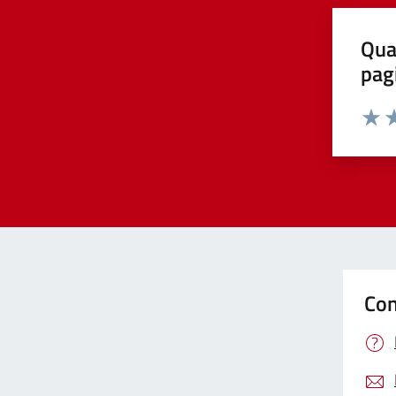
Qua
pag
Valut
Va
Con