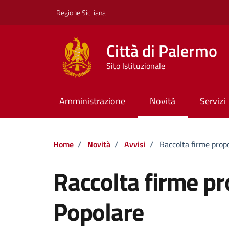
Vai ai contenuti
Vai al footer
Regione Siciliana
Città di Palermo
Sito Istituzionale
Amministrazione
Novità
Servizi
Home
/
Novità
/
Avvisi
/
Raccolta firme prop
Raccolta firme pr
Popolare