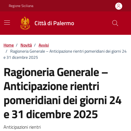
Vai ai contenuti
Vai al footer
Regione Siciliana
Città di Palermo
Home
/
Novità
/
Avvisi
/
Ragioneria Generale – Anticipazione rientri pomeridiani dei giorni 24
e 31 dicembre 2025
Ragioneria Generale –
Anticipazione rientri
pomeridiani dei giorni 24
e 31 dicembre 2025
Dettagli della notizia
Anticipazioni rientri