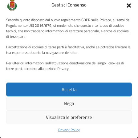
Amministrazione Trasparente
Gestisci Consenso
Albo pretorio
Secondo quanto disposto dal nuovo regolamento GDPR sulla Privacy, ai sensi del
Informativa privacy
Regolamento (UE) 2016/679, si rende noto che questo sito fa uso di cookies
tecnici, che non tracciano informazioni di carattere personale, e anche di cookies
Note legali
di terze parti.
Dichiarazione di accessibilità
L'accettazione di cookies di terze parti è facoltativa, anche se potrebbe limitare la
Piano di miglioramento del sito
tua esperienza durante la navigazione del sito.
Per ulteriori informazioni sull'attivazione disattivazione dei singoli cookies di
terze parti, accedere alla sezione Privacy.
SEGUICI SU
Facebook
YouTube
Twitter
Instagram
Accetta
Nega
Media policy
Mappa del sito
Visualizza le preferenze
Copyright © 2026 - Città di Palermo •
Powered by Sispi
Privacy Policy