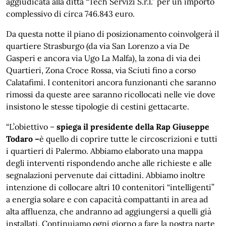
aggiudicata alla ditta “Tech Servizi S.r.l.” per un importo
complessivo di circa 746.843 euro.
Da questa notte il piano di posizionamento coinvolgerà il
quartiere Strasburgo (da via San Lorenzo a via De
Gasperi e ancora via Ugo La Malfa), la zona di via dei
Quartieri, Zona Croce Rossa, via Sciuti fino a corso
Calatafimi. I contenitori ancora funzionanti che saranno
rimossi da queste aree saranno ricollocati nelle vie dove
insistono le stesse tipologie di cestini gettacarte.
“L’obiettivo –
spiega il presidente della Rap Giuseppe
Todaro –
è quello di coprire tutte le circoscrizioni e tutti
i quartieri di Palermo. Abbiamo elaborato una mappa
degli interventi rispondendo anche alle richieste e alle
segnalazioni pervenute dai cittadini. Abbiamo inoltre
intenzione di collocare altri 10 contenitori “intelligenti”
a energia solare e con capacità compattanti in area ad
alta affluenza, che andranno ad aggiungersi a quelli già
installati. Continuiamo ogni giorno a fare la nostra parte