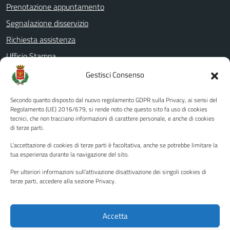
Prenotazione appuntamento
Segnalazione disservizio
Richiesta assistenza
Ufficio Stampa
Amministrazione Trasparente
Gestisci Consenso
Albo pretorio
Secondo quanto disposto dal nuovo regolamento GDPR sulla Privacy, ai sensi del
Informativa privacy
Regolamento (UE) 2016/679, si rende noto che questo sito fa uso di cookies
tecnici, che non tracciano informazioni di carattere personale, e anche di cookies
Note legali
di terze parti.
Dichiarazione di accessibilità
L'accettazione di cookies di terze parti è facoltativa, anche se potrebbe limitare la
Piano di miglioramento del sito
tua esperienza durante la navigazione del sito.
Per ulteriori informazioni sull'attivazione disattivazione dei singoli cookies di
terze parti, accedere alla sezione Privacy.
SEGUICI SU
Facebook
YouTube
Twitter
Instagram
Accetta