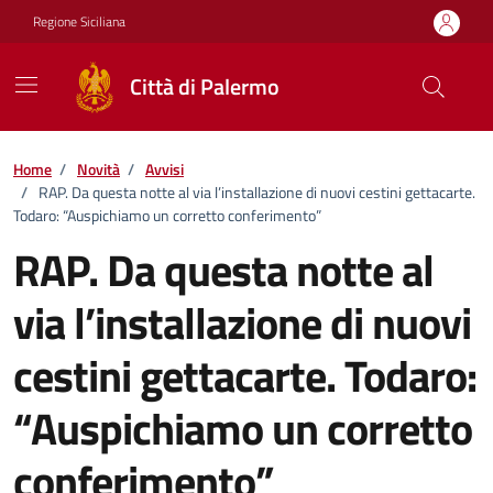
Vai ai contenuti
Vai al footer
Regione Siciliana
Città di Palermo
Home
/
Novità
/
Avvisi
/
RAP. Da questa notte al via l’installazione di nuovi cestini gettacarte.
Todaro: “Auspichiamo un corretto conferimento”
RAP. Da questa notte al
via l’installazione di nuovi
cestini gettacarte. Todaro:
“Auspichiamo un corretto
conferimento”