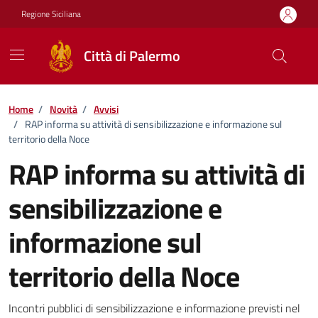
Vai ai contenuti
Vai al footer
Regione Siciliana
Città di Palermo
Home
/
Novità
/
Avvisi
/
RAP informa su attività di sensibilizzazione e informazione sul
territorio della Noce
RAP informa su attività di
sensibilizzazione e
informazione sul
territorio della Noce
Dettagli della notizia
Incontri pubblici di sensibilizzazione e informazione previsti nel