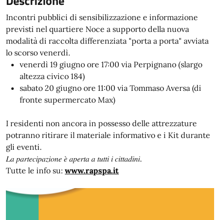
Descrizione
Incontri pubblici di sensibilizzazione e informazione
previsti nel quartiere Noce a supporto della nuova
modalità di raccolta differenziata "porta a porta" avviata
lo scorso venerdì.
venerdì 19 giugno ore 17:00 via Perpignano (slargo
altezza civico 184)
sabato 20 giugno ore 11:00 via Tommaso Aversa (di
fronte supermercato Max)
I residenti non ancora in possesso delle attrezzature
potranno ritirare il materiale informativo e i Kit durante
gli eventi.
𝐿𝑎 𝑝𝑎𝑟𝑡𝑒𝑐𝑖𝑝𝑎𝑧𝑖𝑜𝑛𝑒 𝑒̀ 𝑎𝑝𝑒𝑟𝑡𝑎 𝑎 𝑡𝑢𝑡𝑡𝑖 𝑖 𝑐𝑖𝑡𝑡𝑎𝑑𝑖𝑛𝑖.
Tutte le info su:
www.rapspa.it