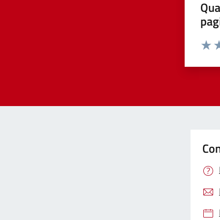
Qua
pag
Valut
Va
Con