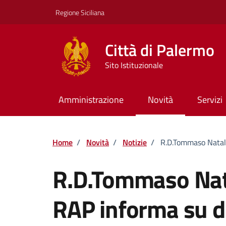
Vai ai contenuti
Vai al footer
Regione Siciliana
Città di Palermo
Sito Istituzionale
Amministrazione
Novità
Servizi
Home
/
Novità
/
Notizie
/
R.D.Tommaso Natale 
R.D.Tommaso Nata
RAP informa su d