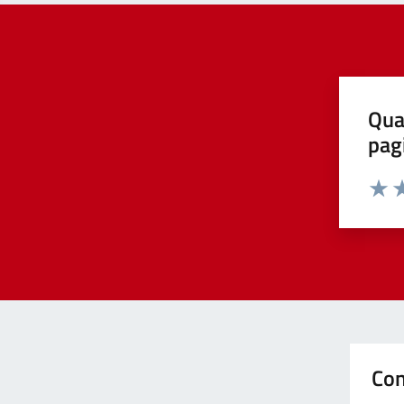
Qua
pag
Valut
Va
Con