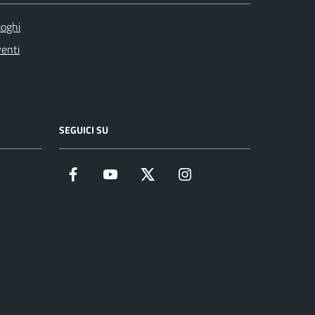
oghi
enti
SEGUICI SU
Facebook
YouTube
Twitter
Instagram