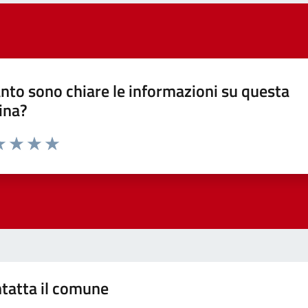
nto sono chiare le informazioni su questa
ina?
a 1 stelle su 5
luta 2 stelle su 5
Valuta 3 stelle su 5
Valuta 4 stelle su 5
Valuta 5 stelle su 5
tatta il comune