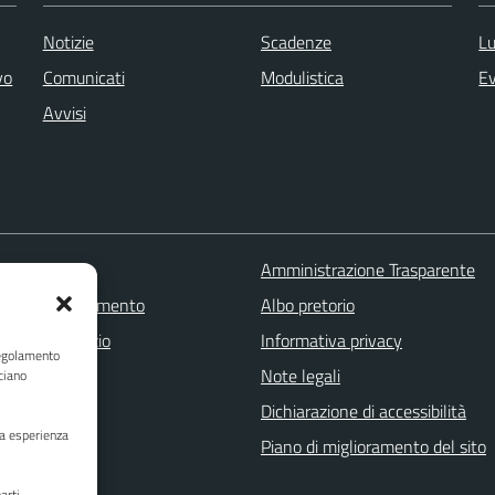
Notizie
Scadenze
Lu
vo
Comunicati
Modulistica
Ev
Avvisi
 FAQ
Amministrazione Trasparente
zione appuntamento
Albo pretorio
one disservizio
Informativa privacy
Regolamento
a assistenza
Note legali
ciano
Stampa
Dichiarazione di accessibilità
ua esperienza
Piano di miglioramento del sito
arti,