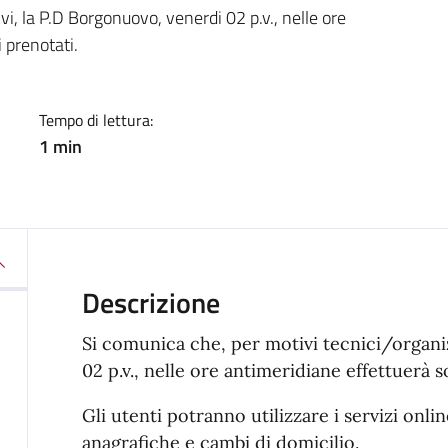
a
vi, la P.D Borgonuovo, venerdi 02 p.v., nelle ore
i prenotati.
Tempo di lettura:
1 min
Descrizione
Si comunica che, per motivi tecnici/organiz
02 p.v., nelle ore antimeridiane effettuerà s
Gli utenti potranno utilizzare i servizi onlin
anagrafiche e cambi di domicilio.