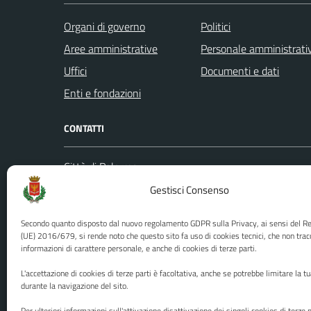
Organi di governo
Politici
Aree amministrative
Personale amministrati
Uffici
Documenti e dati
Enti e fondazioni
CONTATTI
Città di Palermo
Leggi le
Piazza Pretoria, 1
Gestisci Consenso
Prenota
Codice fiscale / P. IVA:80016350821
Segnalazi
Secondo quanto disposto dal nuovo regolamento GDPR sulla Privacy, ai sensi del 
U.O. Ufficio Relazioni con il Pubblico
Richiest
(UE) 2016/679, si rende noto che questo sito fa uso di cookies tecnici, che non trac
informazioni di carattere personale, e anche di cookies di terze parti.
(URP)
Ufficio 
Numero verde: 0917401111
L'accettazione di cookies di terze parti è facoltativa, anche se potrebbe limitare la t
PEC:
protocollo@cert.comune.palermo.it
durante la navigazione del sito.
Centralino unico: 0917401111
Per ulteriori informazioni sull'attivazione disattivazione dei singoli cookies di terze p