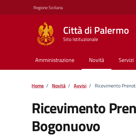
Vai ai contenuti
Vai al footer
Regione Siciliana
Città di Palermo
Sito Istituzionale
Amministrazione
Novità
Servizi
Home
/
Novità
/
Avvisi
/
Ricevimento Prenot
Ricevimento Preno
Bogonuovo