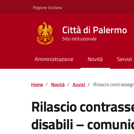
Vai ai contenuti
Vai al footer
Regione Siciliana
Città di Palermo
Sito Istituzionale
Amministrazione
Novità
Servizi
Home
/
Novità
/
Avvisi
/
Rilascio contrasseg
Rilascio contras
disabili – comuni