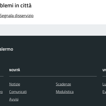
blemi in città
Segnala disservizio
Palermo
NOVITÀ
V
Notizie
Scadenze
Lu
vo
Comunicati
Modulistica
Ev
Avvisi