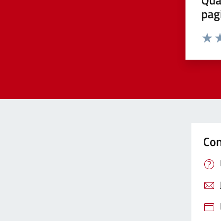
pag
Valut
Va
Con