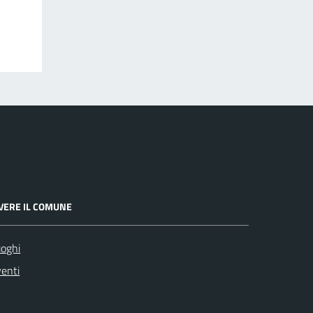
IVERE IL COMUNE
oghi
enti