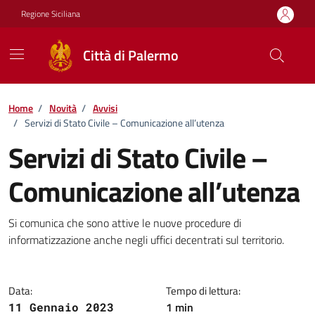
Vai ai contenuti
Vai al footer
Regione Siciliana
Città di Palermo
Home
/
Novità
/
Avvisi
/
Servizi di Stato Civile – Comunicazione all’utenza
Servizi di Stato Civile –
Comunicazione all’utenza
Dettagli della notizia
Si comunica che sono attive le nuove procedure di
informatizzazione anche negli uffici decentrati sul territorio.
Data:
Tempo di lettura:
1 min
11 Gennaio 2023