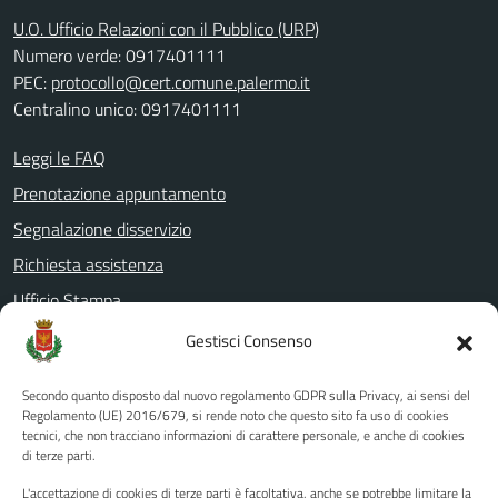
U.O. Ufficio Relazioni con il Pubblico (URP)
Numero verde: 0917401111
PEC:
protocollo@cert.comune.palermo.it
Centralino unico: 0917401111
Leggi le FAQ
Prenotazione appuntamento
Segnalazione disservizio
Richiesta assistenza
Ufficio Stampa
Amministrazione Trasparente
Gestisci Consenso
Albo pretorio
Secondo quanto disposto dal nuovo regolamento GDPR sulla Privacy, ai sensi del
Informativa privacy
Regolamento (UE) 2016/679, si rende noto che questo sito fa uso di cookies
tecnici, che non tracciano informazioni di carattere personale, e anche di cookies
Note legali
di terze parti.
Dichiarazione di accessibilità
L'accettazione di cookies di terze parti è facoltativa, anche se potrebbe limitare la