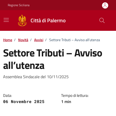
Vai ai contenuti
Vai al footer
Regione Siciliana
Città di Palermo
Home
/
Novità
/
Avvisi
/
Settore Tributi – Avviso all’utenza
Settore Tributi – Avviso
all’utenza
Dettagli della notizia
Assemblea Sindacale del 10/11/2025
Data:
Tempo di lettura:
1 min
06 Novembre 2025