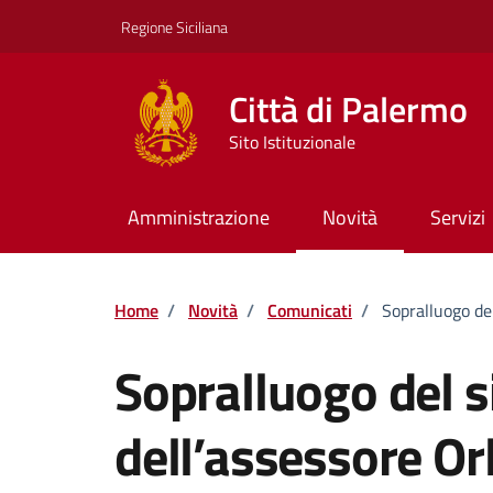
Vai ai contenuti
Vai al footer
Regione Siciliana
Città di Palermo
Sito Istituzionale
Amministrazione
Novità
Servizi
Home
/
Novità
/
Comunicati
/
Sopralluogo de
Sopralluogo del s
dell’assessore Or