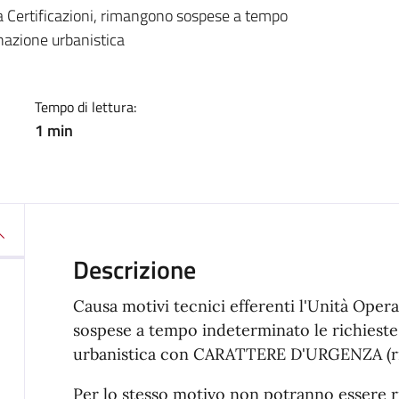
a
va Certificazioni, rimangono sospese a tempo
inazione urbanistica
Tempo di lettura:
1 min
Descrizione
Causa motivi tecnici efferenti l'Unità Oper
sospese a tempo indeterminato le richieste d
urbanistica con CARATTERE D'URGENZA (rilas
Per lo stesso motivo non potranno essere ris