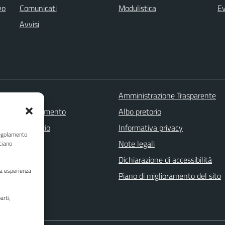
vo
Comunicati
Modulistica
Ev
Avvisi
 FAQ
Amministrazione Trasparente
zione appuntamento
Albo pretorio
one disservizio
Informativa privacy
Regolamento
a assistenza
Note legali
ciano
Stampa
Dichiarazione di accessibilità
ua esperienza
Piano di miglioramento del sito
arti,