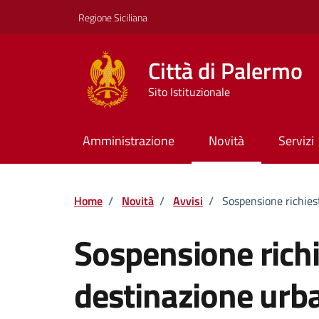
Vai ai contenuti
Vai al footer
Regione Siciliana
Città di Palermo
Sito Istituzionale
Amministrazione
Novità
Servizi
Home
/
Novità
/
Avvisi
/
Sospensione richiest
Sospensione richie
destinazione urba