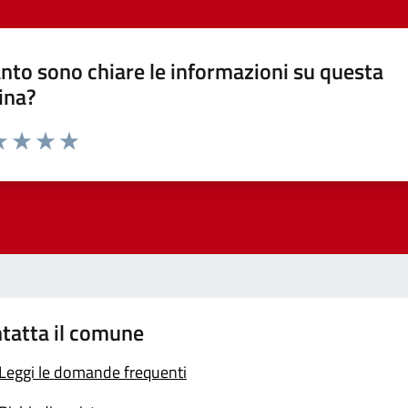
nto sono chiare le informazioni su questa
ina?
a 1 stelle su 5
luta 2 stelle su 5
Valuta 3 stelle su 5
Valuta 4 stelle su 5
Valuta 5 stelle su 5
tatta il comune
Leggi le domande frequenti