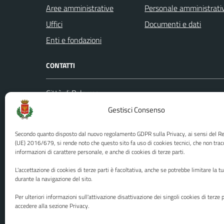
Aree amministrative
Personale amministrati
Uffici
Documenti e dati
Enti e fondazioni
CONTATTI
Città di Palermo
Leggi le
Piazza Pretoria, 1
Gestisci Consenso
Prenota
Codice fiscale / P. IVA:80016350821
Segnalazi
Secondo quanto disposto dal nuovo regolamento GDPR sulla Privacy, ai sensi del 
U.O. Ufficio Relazioni con il Pubblico
Richiest
(UE) 2016/679, si rende noto che questo sito fa uso di cookies tecnici, che non trac
informazioni di carattere personale, e anche di cookies di terze parti.
(URP)
Ufficio 
Numero verde: 0917401111
L'accettazione di cookies di terze parti è facoltativa, anche se potrebbe limitare la t
PEC:
protocollo@cert.comune.palermo.it
durante la navigazione del sito.
Centralino unico: 0917401111
Per ulteriori informazioni sull'attivazione disattivazione dei singoli cookies di terze p
accedere alla sezione Privacy.