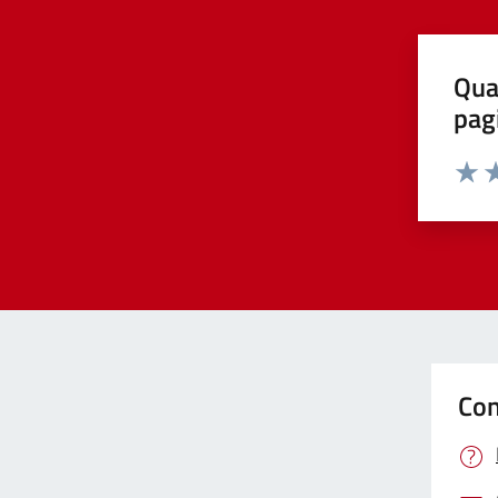
Qua
pag
Valut
Va
Con