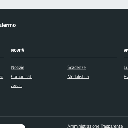
Palermo
NOVITÀ
V
Notizie
Scadenze
Lu
vo
Comunicati
Modulistica
Ev
Avvisi
 FAQ
Amministrazione Trasparente