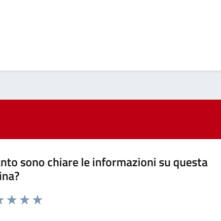
nto sono chiare le informazioni su questa
ina?
a 1 stelle su 5
luta 2 stelle su 5
Valuta 3 stelle su 5
Valuta 4 stelle su 5
Valuta 5 stelle su 5