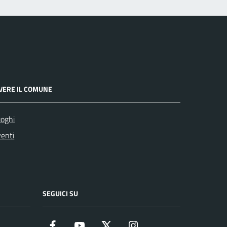
IVERE IL COMUNE
oghi
enti
SEGUICI SU
Facebook
YouTube
Twitter
Instagram