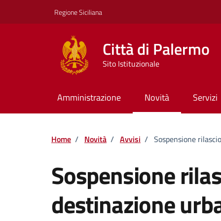
Vai ai contenuti
Vai al footer
Regione Siciliana
Città di Palermo
Sito Istituzionale
Amministrazione
Novità
Servizi
Home
/
Novità
/
Avvisi
/
Sospensione rilascio
Sospensione rilasc
destinazione urba