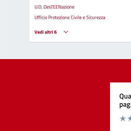
U.O. DesTEENazione
Ufficio Protezione Civile e Sicurezza
Vedi altri 6
Qua
pag
Valut
Va