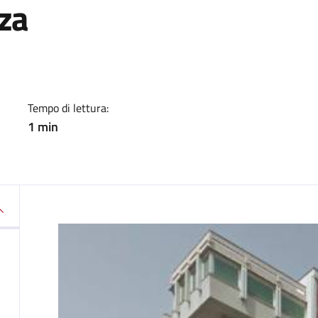
za
a
Tempo di lettura:
1 min