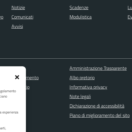
Notizie
Scadenze
Lu
vo
Comunicati
Modulistica
Ev
Avvisi
 FAQ
Amministrazione Trasparente
zione appuntamento
Albo pretorio
one disservizio
Informativa privacy
Regolamento
a assistenza
Note legali
ciano
Stampa
Dichiarazione di accessibilità
ua esperienza
Piano di miglioramento del sito
arti,