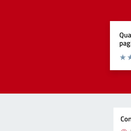
Qua
pag
Valut
Va
Con