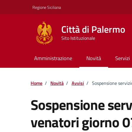
Vai ai contenuti
Vai al footer
Regione Siciliana
Città di Palermo
Sito Istituzionale
Amministrazione
Novità
Servizi
Home
/
Novità
/
Avvisi
/
Sospensione servizi
Sospensione serviz
venatori giorno 