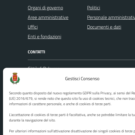
Organi di governo
Politici
Aree amministrative
Personale amministrati
Uffici
Documenti e dati
Enti e fondazioni
CONTATTI
Città di Palermo
Leggi le
Piazza Pretoria, 1
Gestisci Consenso
Prenota
Codice fiscale / P. IVA:80016350821
Segnalazi
Secondo quanto disposto dal nuovo regolamento GDPR sulla Privacy, ai sensi del 
U.O. Ufficio Relazioni con il Pubblico
Richiest
(UE) 2016/679, si rende noto che questo sito fa uso di cookies tecnici, che non trac
informazioni di carattere personale, e anche di cookies di terze parti.
(URP)
Ufficio 
Numero verde: 0917401111
L'accettazione di cookies di terze parti è facoltativa, anche se potrebbe limitare la t
PEC:
protocollo@cert.comune.palermo.it
durante la navigazione del sito.
Centralino unico: 0917401111
Per ulteriori informazioni sull'attivazione disattivazione dei singoli cookies di terze p