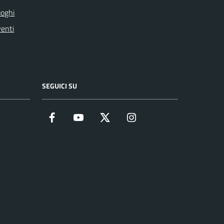
oghi
enti
SEGUICI SU
Facebook
YouTube
Twitter
Instagram