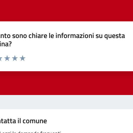
nto sono chiare le informazioni su questa
ina?
a 1 stelle su 5
luta 2 stelle su 5
Valuta 3 stelle su 5
Valuta 4 stelle su 5
Valuta 5 stelle su 5
tatta il comune