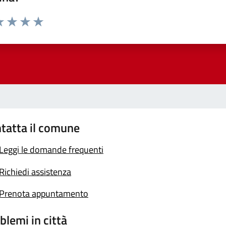
a 1 stelle su 5
luta 2 stelle su 5
Valuta 3 stelle su 5
Valuta 4 stelle su 5
Valuta 5 stelle su 5
tatta il comune
Leggi le domande frequenti
Richiedi assistenza
Prenota appuntamento
blemi in città