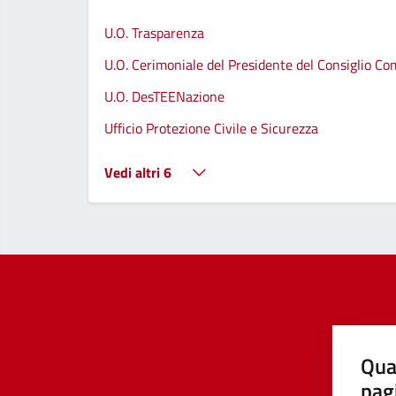
U.O. Trasparenza
U.O. Cerimoniale del Presidente del Consiglio C
U.O. DesTEENazione
Ufficio Protezione Civile e Sicurezza
Vedi altri 6
Qua
pag