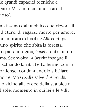
de grandi capacità tecniche e
Teatro Massimo ha dimostrato di
ioso”.
 amatissimo dal pubblico che rievoca il
 ed eterei di ragazze morte per amore.
nnamorata del nobile
Albrecht
, già
 uno spirito che abita la foresta.
ro spietata regina,
Giselle
entra in un
nima. Sconvolto,
Albrecht
insegue il
rischiando la vita. Le ballerine, con la
vorticose, condannandolo a ballare
 morte. Ma
Giselle
salverà
Albrecht
o vicino alla croce della sua pietra
 sole, momento in cui lei e le
Villi