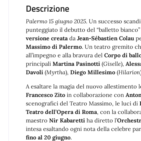
Descrizione
Palermo 15 giugno 2025
. Un successo scandi
punteggiato il debutto del “balletto bianco
versione creata
da
Jean-Sébastien Colau
pe
Massimo di Palermo
. Un teatro gremito ch
all’impegno e alla bravura del
Corpo di ball
principali
Martina Pasinotti
(
Giselle
),
Aless
Davoli
(
Myrtha
),
Diego Millesimo
(
Hilarion
A esaltare la magia del nuovo allestimento 
Francesco Zito
in collaborazione con
Anton
scenografici del Teatro Massimo, le
luci di
Teatro dell’Opera di Roma
, con la collabor
maestro
Nir Kabaretti
ha diretto l’
Orchest
intesa esaltando ogni nota della celebre par
fino al 20 giugno
.