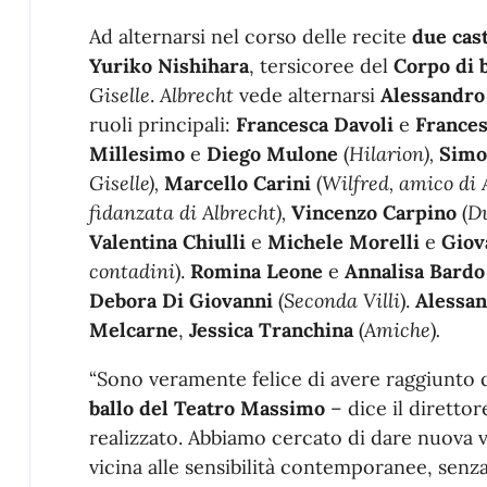
Ad alternarsi nel corso delle recite
due cas
Yuriko Nishihara
, tersicoree del
Corpo di 
Giselle
.
Albrecht
vede alternarsi
Alessandro
ruoli principali:
Francesca
Davoli
e
Frances
Millesimo
e
Diego Mulone
(
Hilarion),
Simo
Giselle),
Marcello Carini
(
Wilfred, amico di 
fidanzata di Albrecht),
Vincenzo Carpino
(
Du
Valentina Chiulli
e
Michele Morelli
e
Giov
contadini
).
Romina Leone
e
Annalisa Bardo
Debora Di Giovanni
(
Seconda Villi
).
Alessan
Melcarne
,
Jessica Tranchina
(
Amiche
)
.
“Sono veramente felice di avere raggiunto 
ballo del Teatro Massimo
– dice il diretto
realizzato. Abbiamo cercato di dare nuova v
vicina alle sensibilità contemporanee, senza