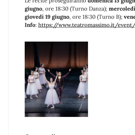
Le recite proseguiranno
domenica 15 giug
giugno
, ore 18:30 (Turno Danza);
mercoledì
giovedì 19 giugno
, ore 18:30 (Turno B);
vene
Info
:
https://www.teatromassimo.it/event/