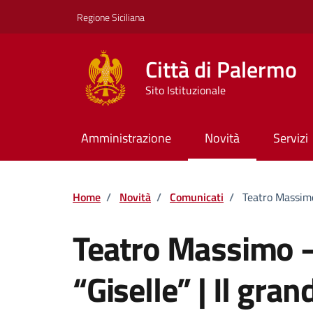
Vai ai contenuti
Vai al footer
Regione Siciliana
Città di Palermo
Sito Istituzionale
Amministrazione
Novità
Servizi
Home
/
Novità
/
Comunicati
/
Teatro Massimo 
Teatro Massimo – 
“Giselle” | Il gra