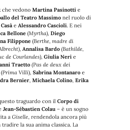
t
che vedono
Martina Pasinotti
e
ballo del Teatro Massimo
nel ruolo di
 Casà
e
Alessandro Cascioli
. E nei
ca
Bellone
(
Myrtha),
Diego
na Filippone
(
Berthe, madre di
Albrecht),
Annalisa Bardo
(Bathilde,
c de Courlandes),
Giulia Neri
e
anni Traetto
(Pas de deux dei
(
Prima Villi
),
Sabrina Montanaro
e
dra Bernier
,
Michaela Colino
,
Erika
questo traguardo con il
Corpo di
re
Jean-Sébastien Colau
– è un sogno
ita a
Giselle
, rendendola ancora più
 tradire la sua anima classica. La