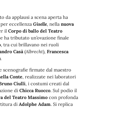
to da applausi a scena aperta ha
” per eccellenza
Giselle
, nella
nuova
r il
Corpo di ballo del Teatro
e ha tributato un’ovazione finale
o
, tra cui brillavano nei ruoli
andro Casà
(
Albrecht
),
Francesca
).
le scenografie firmate dal maestro
ella Conte
, realizzate nei laboratori
Bruno Ciulli
, i costumi creati dal
azione di
Chicca Ruocco
. Sul podio il
ra del Teatro Massimo
con profonda
titura di
Adolphe Adam
. Si replica