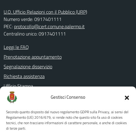
U.O. Ufficio Relazioni con il Pubblico (URP)
Numero verde: 0917401111
PEC:
protocollo@cert.comune.palermo.it
Centralino unico: 0917401111
Leggi le FAQ
Prenotazione appuntamento
Segnalazione disservizio
Richiesta assistenza
Ufficio Stampa
Amministrazione Trasparente
Gestisci Consenso
Albo pretorio
Secondo quanto disposto dal nuovo regolamento GDPR sulla Privacy, ai sensi del
Informativa privacy
Regolamento (UE) 2016/679, si rende noto che questo sito fa uso di cookies
tecnici, che non tracciano informazioni di carattere personale, e anche di cookies
Note legali
di terze parti.
Dichiarazione di accessibilità