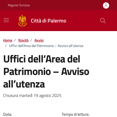
Vai ai contenuti
Vai al footer
Regione Siciliana
Città di Palermo
Home
/
Novità
/
Avvisi
/
Uffici dell’Area del Patrimonio – Avviso all’utenza
Uffici dell’Area del
Patrimonio – Avviso
all’utenza
Dettagli della notizia
Chiusura martedì 19 agosto 2025
Data:
Tempo di lettura: