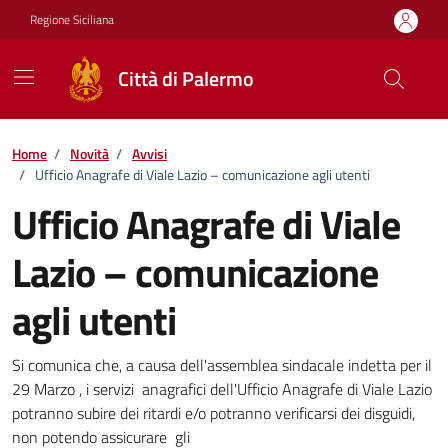
Vai ai contenuti
Vai al footer
Regione Siciliana
Città di Palermo
Home
/
Novità
/
Avvisi
/
Ufficio Anagrafe di Viale Lazio – comunicazione agli utenti
Ufficio Anagrafe di Viale
Lazio – comunicazione
agli utenti
Dettagli della notizia
Si comunica che, a causa dell'assemblea sindacale indetta per il
29 Marzo , i servizi anagrafici dell'Ufficio Anagrafe di Viale Lazio
potranno subire dei ritardi e/o potranno verificarsi dei disguidi,
non potendo assicurare gli