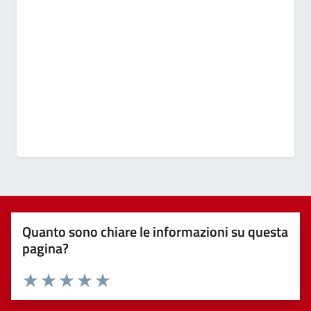
Quanto sono chiare le informazioni su questa
pagina?
Valuta 1 stelle su 5
Valuta 2 stelle su 5
Valuta 3 stelle su 5
Valuta 4 stelle su 5
Valuta 5 stelle su 5