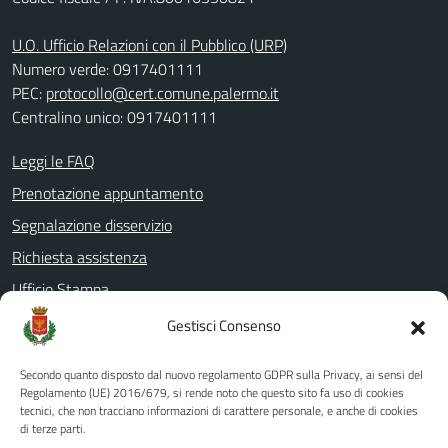
U.O. Ufficio Relazioni con il Pubblico (URP)
Numero verde: 0917401111
PEC:
protocollo@cert.comune.palermo.it
Centralino unico: 0917401111
Leggi le FAQ
Prenotazione appuntamento
Segnalazione disservizio
Richiesta assistenza
Ufficio Stampa
Amministrazione Trasparente
Gestisci Consenso
Albo pretorio
Secondo quanto disposto dal nuovo regolamento GDPR sulla Privacy, ai sensi del
Informativa privacy
Regolamento (UE) 2016/679, si rende noto che questo sito fa uso di cookies
tecnici, che non tracciano informazioni di carattere personale, e anche di cookies
Note legali
di terze parti.