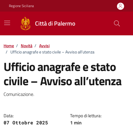
Vai ai contenuti
Vai al footer
Regione Siciliana
Città di Palermo
Home
/
Novità
/
Avvisi
/
Ufficio anagrafe e stato civile – Avviso all’utenza
Ufficio anagrafe e stato
civile – Avviso all’utenza
Dettagli della notizia
Comunicazione.
Data:
Tempo di lettura:
1 min
07 Ottobre 2025