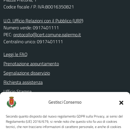
Codice fiscale / P. IVA:80016350821
U.O. Ufficio Relazioni con il Pubblico (URP)
Numero verde: 0917401111
PEC:
protocollo@cert.comune.palermo.it
Centralino unico: 0917401111
Leggi le FAQ
Prenotazione appuntamento
Segnalazione disservizio
Richiesta assistenza
Ufficio Stampa
Amministrazione Trasparente
Gestisci Consenso
Albo pretorio
Secondo quanto disposto dal nuovo regolamento GDPR sulla Privacy, ai sensi del
Informativa privacy
Regolamento (UE) 2016/679, si rende noto che questo sito fa uso di cookies
tecnici, che non tracciano informazioni di carattere personale, e anche di cookies
Note legali