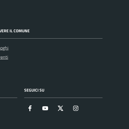
IVERE IL COMUNE
oghi
enti
SEGUICI SU
Facebook
YouTube
Twitter
Instagram