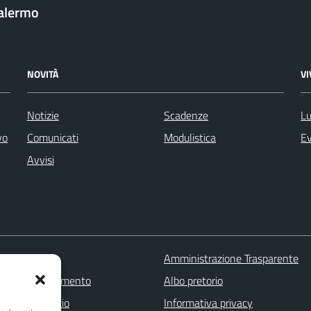
Palermo
NOVITÀ
V
Notizie
Scadenze
Lu
vo
Comunicati
Modulistica
Ev
Avvisi
 FAQ
Amministrazione Trasparente
zione appuntamento
Albo pretorio
one disservizio
Informativa privacy