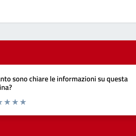
nto sono chiare le informazioni su questa
ina?
a 1 stelle su 5
luta 2 stelle su 5
Valuta 3 stelle su 5
Valuta 4 stelle su 5
Valuta 5 stelle su 5