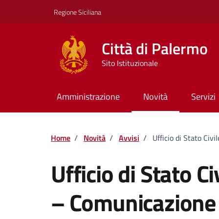
Vai ai contenuti
Vai al footer
Regione Siciliana
Città di Palermo
Sito Istituzionale
Amministrazione
Novità
Servizi
Home
/
Novità
/
Avvisi
/
Ufficio di Stato Civ
Ufficio di Stato Ci
– Comunicazione 