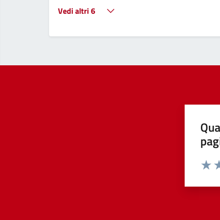
Vedi altri 6
Qua
pag
Valut
Va