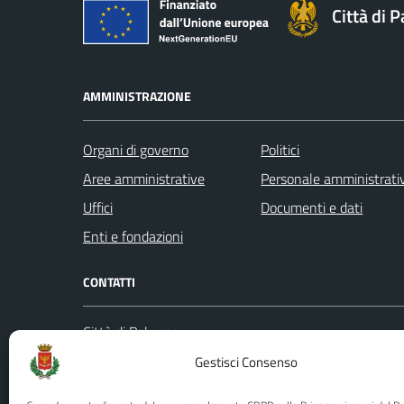
Città di 
AMMINISTRAZIONE
Organi di governo
Politici
Aree amministrative
Personale amministrati
Uffici
Documenti e dati
Enti e fondazioni
CONTATTI
Città di Palermo
Leggi le
Piazza Pretoria, 1
Gestisci Consenso
Prenota
Codice fiscale / P. IVA:80016350821
Segnalazi