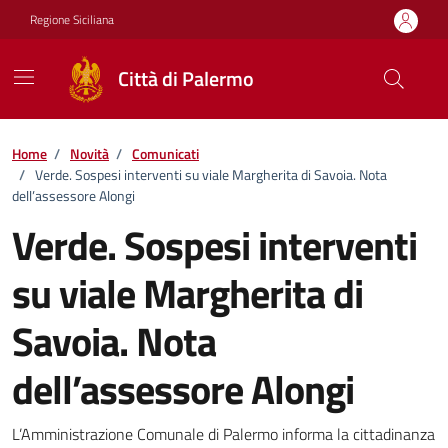
Vai ai contenuti
Vai al footer
Regione Siciliana
Città di Palermo
Home
/
Novità
/
Comunicati
/
Verde. Sospesi interventi su viale Margherita di Savoia. Nota
dell’assessore Alongi
Verde. Sospesi interventi
su viale Margherita di
Savoia. Nota
dell’assessore Alongi
Dettagli della notizia
L’Amministrazione Comunale di Palermo informa la cittadinanza