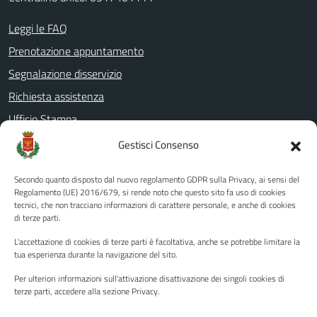
Leggi le FAQ
Prenotazione appuntamento
Segnalazione disservizio
Richiesta assistenza
Ufficio Stampa
Amministrazione Trasparente
Gestisci Consenso
Albo pretorio
Secondo quanto disposto dal nuovo regolamento GDPR sulla Privacy, ai sensi del
Informativa privacy
Regolamento (UE) 2016/679, si rende noto che questo sito fa uso di cookies
tecnici, che non tracciano informazioni di carattere personale, e anche di cookies
Note legali
di terze parti.
Dichiarazione di accessibilità
L'accettazione di cookies di terze parti è facoltativa, anche se potrebbe limitare la
Piano di miglioramento del sito
tua esperienza durante la navigazione del sito.
Per ulteriori informazioni sull'attivazione disattivazione dei singoli cookies di
terze parti, accedere alla sezione Privacy.
SEGUICI SU