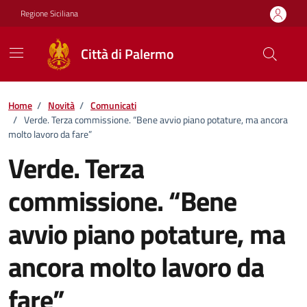
Vai ai contenuti
Vai al footer
Regione Siciliana
Città di Palermo
Home
/
Novità
/
Comunicati
/
Verde. Terza commissione. “Bene avvio piano potature, ma ancora
molto lavoro da fare”
Verde. Terza
commissione. “Bene
avvio piano potature, ma
ancora molto lavoro da
fare”