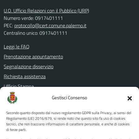
U.O. Ufficio Relazioni con il Pubblico (URP)
Numero verde: 0917401111
PEC:
protocollo@cert.comune.palermo.it
Centralino unico: 0917401111
Leggi le FAQ
Prenotazione appuntamento
Segnalazione disservizio
Richiesta assistenza
Ufficio Stampa
Amministrazione Trasparente
Gestisci Consenso
Albo pretorio
Secondo quanto disposto dal nuovo regolamento GDPR sulla Privacy, ai sensi del
Informativa privacy
Regolamento (UE) 2016/679, si rende noto che questo sito fa uso di cookies
tecnici, che non tracciano informazioni di carattere personale, e anche di cookies
Note legali
di terze parti.
Dichiarazione di accessibilità