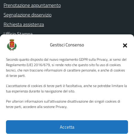
Prenotazione appuntamento
Segnalazione disservizio
Richiesta assistenza
Ufficio Stampa
Amministrazione Trasparente
Gestisci Consenso
Albo pretorio
Secondo quanto disposto dal nuovo regolamento GDPR sulla Privacy, ai sensi del
Informativa privacy
Regolamento (UE) 2016/679, si rende noto che questo sito fa uso di cookies
tecnici, che non tracciano informazioni di carattere personale, e anche di cookies
Note legali
di terze parti.
Dichiarazione di accessibilità
L'accettazione di cookies di terze parti è facoltativa, anche se potrebbe limitare la
Piano di miglioramento del sito
tua esperienza durante la navigazione del sito.
Per ulteriori informazioni sull'attivazione disattivazione dei singoli cookies di
terze parti, accedere alla sezione Privacy.
SEGUICI SU
Facebook
YouTube
Twitter
Instagram
Accetta