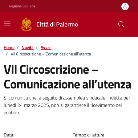
Vai ai contenuti
Vai al footer
Regione Siciliana
Città di Palermo
Home
/
Novità
/
Avvisi
/
VII Circoscrizione – Comunicazione all’utenza
VII Circoscrizione –
Comunicazione all’utenza
Dettagli della notizia
Si comunica che, a seguito di assemblea sindacale, indetta per
lunedì 24 marzo 2025, non si garantisce il ricevimento del
pubblico.
Data:
Tempo di lettura: