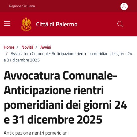
Vai ai contenuti
Vai al footer
Regione Siciliana
Città di Palermo
Home
/
Novità
/
Avvisi
/
Avvocatura Comunale-Anticipazione rientri pomeridiani dei giorni 24
e 31 dicembre 2025
Avvocatura Comunale-
Anticipazione rientri
pomeridiani dei giorni 24
e 31 dicembre 2025
Dettagli della notizia
Anticipazione rientri pomeridiani