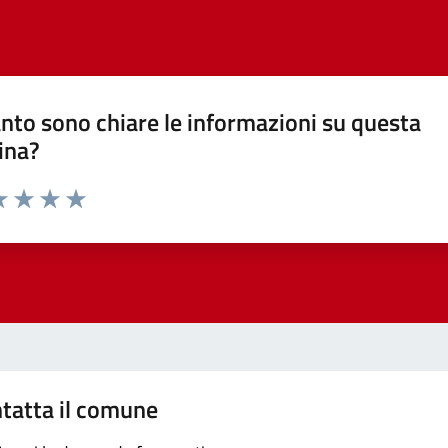
nto sono chiare le informazioni su questa
ina?
a 1 stelle su 5
luta 2 stelle su 5
Valuta 3 stelle su 5
Valuta 4 stelle su 5
Valuta 5 stelle su 5
tatta il comune