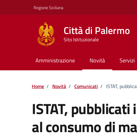
Vai ai contenuti
Vai al footer
Regione Siciliana
Città di Palermo
Sito Istituzionale
Amministrazione
Novità
Servizi
Home
/
Novità
/
Comunicati
/
ISTAT, pubblica
ISTAT, pubblicati i
al consumo di m