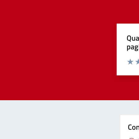
Qua
pag
Valut
Va
Con